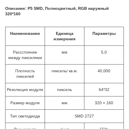
Описание:
P
5
SMD
, Полноцветный,
RGB
наружный
320*160
Наименование
Единица
Параметры
измерения
Рассстояние
мм
5,0
между пикселями
Плотность
пиксель/ кв.м.
40,000
пикселей
Резолюция модуля
пиксель
64*32
Размер модуля
мм
320 × 160
Тип светодиода
SMD 2727