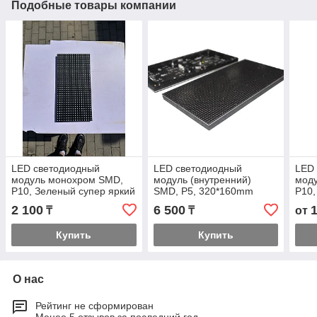
Подобные товары компании
LED светодиодный
LED светодиодный
LED
модуль монохром SMD,
модуль (внутренний)
мод
P10, Зеленый супер яркий
SMD, P5, 320*160mm
P10,
320мм × 160мм
320*
2 100
6 500
₸
₸
от
Купить
Купить
О нас
Рейтинг не сформирован