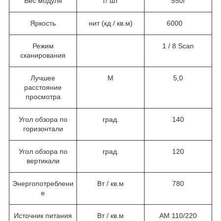
Вес модуля
г/ шт
550г
Яркость
нит (кд / кв.м)
6000
Режим
1 / 8 Scan
сканирования
Лучшее
M
5,0
расстояние
просмотра
Угол обзора по
град.
140
горизонтали
Угол обзора по
град.
120
вертикали
Энергопотреблени
Вт / кв.м
780
е
Источник питания
Вт / кв.м
АМ 110/220