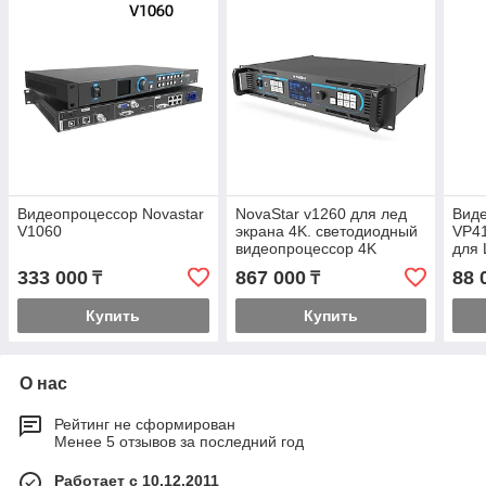
Видеопроцессор Novastar
NovaStar v1260 для лед
Вид
V1060
экрана 4K. светодиодный
VP41
видеопроцессор 4K
для 
333 000
867 000
88 
₸
₸
Купить
Купить
О нас
Рейтинг не сформирован
Менее 5 отзывов за последний год
Работает с 10.12.2011