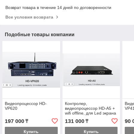
Возврат товара в течение 14 дней по договоренности
Все условия возврата
Подобные товары компании
Видеопроцессор HD-
Контролер,
Вид
VP620
видеопроцессор HD-A5 +
VP4
wifi offline, для Led экрана
197 000
131 000
90 
₸
₸
Купить
Купить