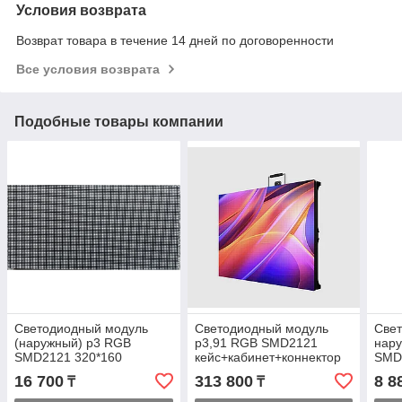
Условия возврата
Возврат товара в течение 14 дней по договоренности
Все условия возврата
Подобные товары компании
Светодиодный модуль
Светодиодный модуль
Све
(наружный) p3 RGB
р3,91 RGB SMD2121
нар
SMD2121 320*160
кейс+кабинет+коннектор
SMD
питающий и сигнальные
16 700
313 800
8 8
₸
₸